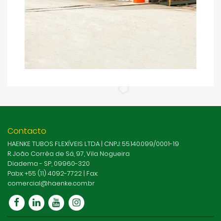
Contacto
HAENKE TUBOS FLEXÍVEIS LTDA | CNPJ: 55.140.099/0001-19
R. João Corrêa de Sá, 97, Vila Nogueira
Diadema - SP, 09960-320
Pabx: +55 (11) 4092-7722 | Fax:
comercial@haenke.com.br