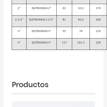
2"
ELETROINOX-2"
65
50,5
170
2.1/2"
ELETROINOX-2.1/2"
81
63,5
200
3"
ELETROINOX-3"
95
76
210
4"
ELETROINOX-4"
117
101,5
230
Productos