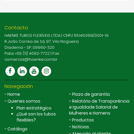
Contacto
HAENKE TUBOS FLEXÍVEIS LTDA | CNPJ: 55.140.099/0001-19
R. João Corrêa de Sá, 97, Vila Nogueira
Diadema - SP, 09960-320
Pabx: +55 (11) 4092-7722 | Fax:
comercial@haenke.com.br
Navegación
Home
Plazo de garantía
Quienes somos
Relatório de Transparência
e Igualdade Salarial de
Plan estratégico
Mulheres e Homens
¿Qué son los tubos
flexibles?
Productos
Notícias
Catálogo
Atención al cliente