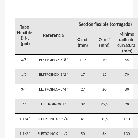
Sección flexible (corrugado)​
Tubo
Flexible
Mínimo
Referencia
D.N.​
Ø ext.
Ø int.¹
radio de
(pol)
(mm)
(mm)
curvatura
(mm)
3/8”
ELETROINOX-3/8"
14,5
10
55
1/2"
ELETROINOX-1/2"
17
12
70
3/4"
ELETROINOX-3/4"
27
20
80
1”
ELETROINOX-1"
32
25,5
90
1.1/4"
ELETROINOX-1.1/4"
41
31,5
110
1.1/2"
ELETROINOX-1.1/2"
50
38
130