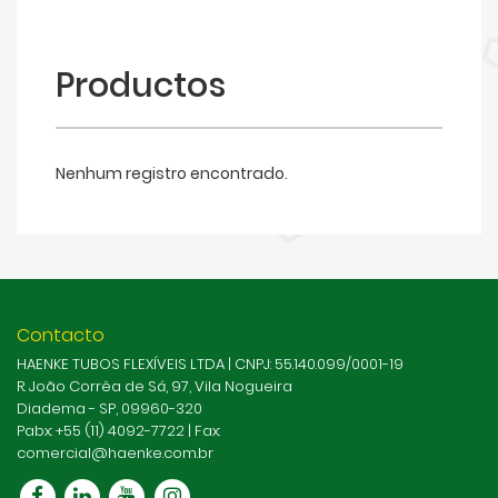
Productos
Nenhum registro encontrado.
Contacto
HAENKE TUBOS FLEXÍVEIS LTDA | CNPJ: 55.140.099/0001-19
R. João Corrêa de Sá, 97, Vila Nogueira
Diadema - SP, 09960-320
Pabx: +55 (11) 4092-7722 | Fax:
comercial@haenke.com.br