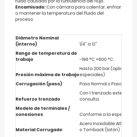
ruido causado por la turbulencia del flujo.
Encamisado:
Con cámara para calentar, enfriar
o mantener la temperatura del fluido del
proceso.
Diámetro Nominal
(interno)
1/4" a 12"
Rango de temperatura de
trabajo
-196 °C +600 °C
Hasta 200 bar (aplicación 
Presión máxima de trabajo
especiales)
Corrugación (paso)
Paso Normal o Paso Cerrad
Con 1 trenzado externo, 2 
Refuerzo trenzado
consulta.
Modelo de terminales /
conexiones
Conforme a la especificac
Acero Inoxidable AISI 321, A
Material Corrugado
o Tomback (latón)