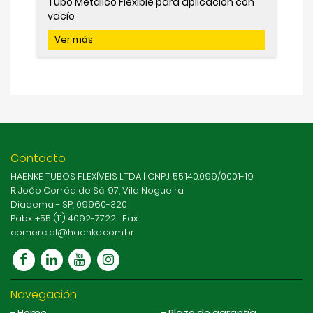
Tubo Metálico Flexible para aplicación con
vacío
Ver más
Contacto
HAENKE TUBOS FLEXÍVEIS LTDA | CNPJ: 55.140.099/0001-19
R. João Corrêa de Sá, 97, Vila Nogueira
Diadema - SP, 09960-320
Pabx: +55 (11) 4092-7722 | Fax:
comercial@haenke.com.br
Navegación