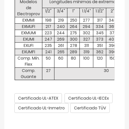
Modelos
Longitudes mínimas de extremo a ex
de
1/2"
3/4"
1”
1.1/4”
1.1/2”
2”
2.1/2
Electroprov
EXMMI
198
219
250
277
317
340
43
EXMUFI
217
240
264
294
334
365
46
EXMUMI
223
244
275
302
345
371
47
EXUMI
247
269
300
327
373
402
516
EXUFI
235
261
278
311
351
390
50
EXUMFI
241
265
289
319
362
396
510
Comp. Mín.
50
60
80
100
120
150
20
Flex
Comp.
27
30
Guante
Certificado UL-ATEX
Certificado UL-IECEx
Certificado UL-Inmetro
Certificado TÜV