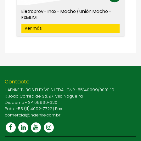
Eletroprov - Inox - Macho / Unión Macho -
EXMUMI
Ver más
Contacto
HAENKE TUBOS FLEXÍVEIS LTDA | CNPJ: 55.140.099/0001-19
R. João Corrêa de Sá, 97, Vila Nogueira
Diadema - SP, 09960-320
Pabx: +55 (11) 4092-7722 | Fax:
comercial@haenke.com.br