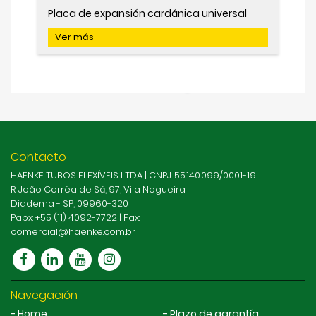
Placa de expansión cardánica universal
Ver más
Contacto
HAENKE TUBOS FLEXÍVEIS LTDA | CNPJ: 55.140.099/0001-19
R. João Corrêa de Sá, 97, Vila Nogueira
Diadema - SP, 09960-320
Pabx: +55 (11) 4092-7722 | Fax:
comercial@haenke.com.br
Navegación
Home
Plazo de garantía